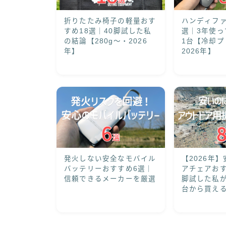
折りたたみ椅子の軽量おす
ハンディファ
すめ18選｜40脚試した私
選｜3年使っ
の結論【280g〜・2026
1台【冷却プ
年】
2026年】
発火しない安全なモバイル
【2026年
バッテリーおすすめ6選｜
アチェアおす
信頼できるメーカーを厳選
脚試した私が
台から買え
デル