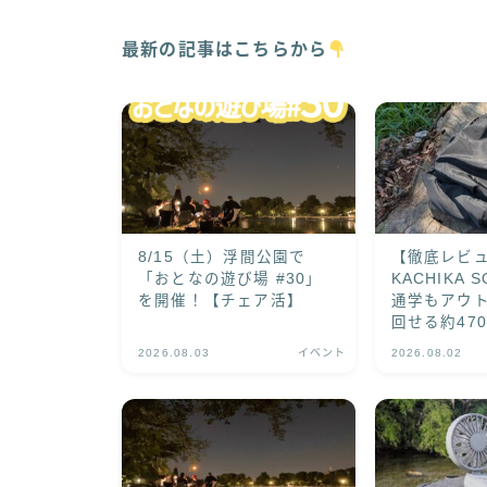
最新の記事はこちらから
8/15（土）浮間公園で
【徹底レビ
「おとなの遊び場 #30」
KACHIKA 
を開催！【チェア活】
通学もアウト
回せる約47
ック
2026.08.03
イベント
2026.08.02