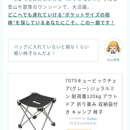
登山や散策のワンシーンで、大活躍。
どこへでも連れていける“ポケットサイズの相
棒”を探しているあなたにこそ、この一脚です！
バッグに入れていないと損なくらい
軽い椅子なんだよ！
北山飛鳥
7075キュービックチェ
ア(グレー) ジュラルミ
ン 耐荷重120kg アウト
ドア 折り畳み 収納袋付
き キャンプ 椅子
created by
Rinker
ロゴス(LOGOS)