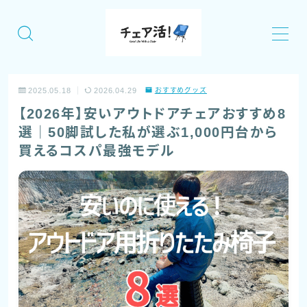
MENU
2025.05.18
2026.04.29
おすすめグッズ
チェア活！について
【2026年】安いアウトドアチェアおすすめ8
選｜50脚試した私が選ぶ1,000円台から
記事一覧
買えるコスパ最強モデル
全国のおすすめチェアリングスポットまとめ
「チェア活！」のイベント情報！