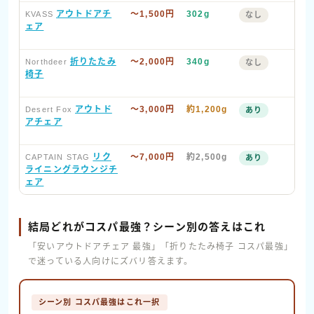
アウトドアチ
〜1,500円
302g
手の
KVASS
なし
X型
ェア
80
折りたたみ
〜2,000円
340g
カラ
Northdeer
なし
ドポ
椅子
2,
アウトド
〜3,000円
約1,200g
枕・
Desert Fox
あり
ダー
アチェア
重視
リク
〜7,000円
約2,500g
リク
CAPTAIN STAG
あり
き・
ライニングラウンジチ
トド
ェア
結局どれがコスパ最強？シーン別の答えはこれ
「安いアウトドアチェア 最強」「折りたたみ椅子 コスパ最強」
で迷っている人向けにズバリ答えます。
シーン別 コスパ最強はこれ一択