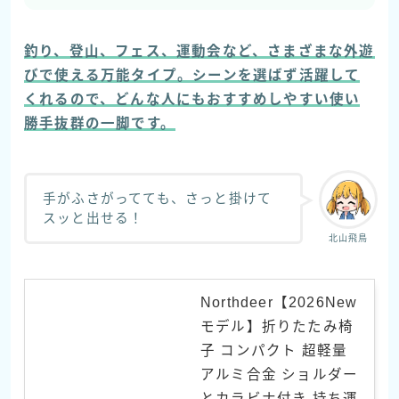
釣り、登山、フェス、運動会など、さまざまな外遊
びで使える万能タイプ。シーンを選ばず活躍して
くれるので、どんな人にもおすすめしやすい使い
勝手抜群の一脚です。
手がふさがってても、さっと掛けて
スッと出せる！
北山飛鳥
Follow Me
Northdeer【2026New
モデル】折りたたみ椅
子 コンパクト 超軽量
アルミ合金 ショルダー
とカラビナ付き 持ち運