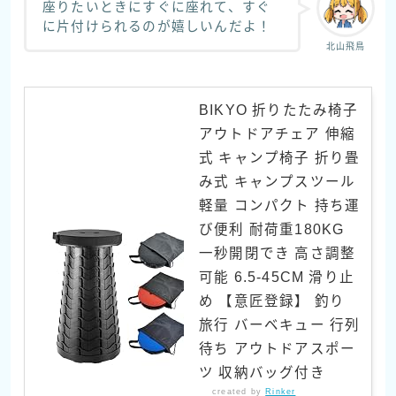
座りたいときにすぐに座れて、すぐ
に片付けられるのが嬉しいんだよ！
北山飛鳥
BIKYO 折りたたみ椅子
アウトドアチェア 伸縮
式 キャンプ椅子 折り畳
み式 キャンプスツール
軽量 コンパクト 持ち運
び便利 耐荷重180KG
一秒開閉でき 高さ調整
可能 6.5-45CM 滑り止
め 【意匠登録】 釣り
旅行 バーベキュー 行列
待ち アウトドアスポー
ツ 収納バッグ付き
created by
Rinker