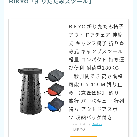
BIKYO「折りたたみスツール」
BIKYO 折りたたみ椅子
アウトドアチェア 伸縮
式 キャンプ椅子 折り畳
み式 キャンプスツール
軽量 コンパクト 持ち運
び便利 耐荷重180KG
一秒開閉でき 高さ調整
可能 6.5-45CM 滑り止
め 【意匠登録】 釣り
旅行 バーベキュー 行列
待ち アウトドアスポー
ツ 収納バッグ付き
created by
Rinker
BIKYO