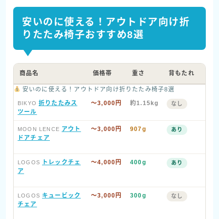
安いのに使える！アウトドア向け折
りたたみ椅子おすすめ8選
商品名
価格帯
重さ
背もたれ
特
安いのに使える！アウトドア向け折りたたみ椅子8選
折りたたみス
〜3,000円
約1.15kg
座り
BIKYO
なし
ルミ
ツール
アウト
〜3,000円
907g
メッ
MOON LENCE
あり
ドポ
ドアチェア
背面
トレックチェ
〜4,000円
400g
背も
LOGOS
あり
素材
ア
ルよ
キュービック
〜3,000円
300g
35
LOGOS
なし
営・
チェア
でき