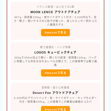
バランス最強・はじめての1脚
MOON LENCE アウトドアチェア
907g・耐荷重150kg・両サイドポケット付き・3,000円以下。安
さ・軽さ・使いやすさの三拍子が揃った、迷ったらこれ一択のコス
パ最強モデル
Amazonで見る
軽さ最優先・バッグ常備
LOGOS キュービックチェア
300gで350ml缶より軽い・開くだけ設営・耐荷重120kg。バッグ
に常備しても存在を忘れるレベルの軽さで、この価格帯では軽さ最
強
Amazonで見る
長時間・座り心地重視
Desert Fox アウトドアチェア
3,000円以下でハイバック・枕・サイドポケット・カップホルダー
付き・耐荷重150kg。この価格でこの機能は破格のコスパ
Amazonで見る