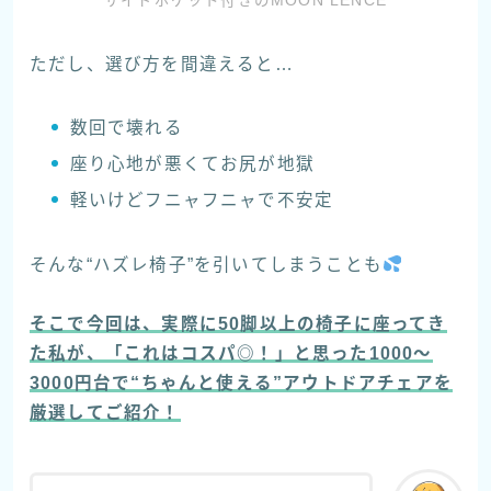
サイドポケット付きのMOON LENCE
ただし、選び方を間違えると…
数回で壊れる
座り心地が悪くてお尻が地獄
軽いけどフニャフニャで不安定
そんな“ハズレ椅子”を引いてしまうことも
そこで今回は、実際に50脚以上の椅子に座ってき
た私が、「これはコスパ◎！」と思った
1000〜
3000円台で“ちゃんと使える”アウトドアチェア
を
厳選してご紹介！