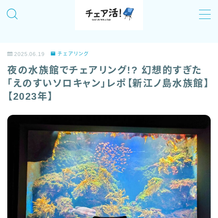
MENU
2025.06.19
チェアリング
チェア活！について
夜の水族館でチェアリング!? 幻想的すぎた
「えのすいソロキャン」レポ【新江ノ島水族館】
記事一覧
【2023年】
全国のおすすめチェアリングスポットまとめ
「チェア活！」のイベント情報！