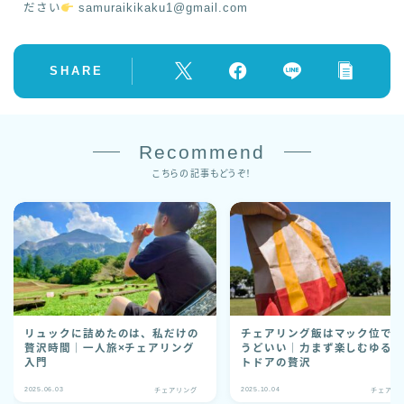
ださい
samuraikikaku1@gmail.com
SHARE
Recommend
こちらの記事もどうぞ！
リュックに詰めたのは、私だけの
チェアリング飯はマック位で
贅沢時間｜一人旅×チェアリング
うどいい｜力まず楽しむゆる
入門
トドアの贅沢
2025.06.03
2025.10.04
チェアリング
チェアリ