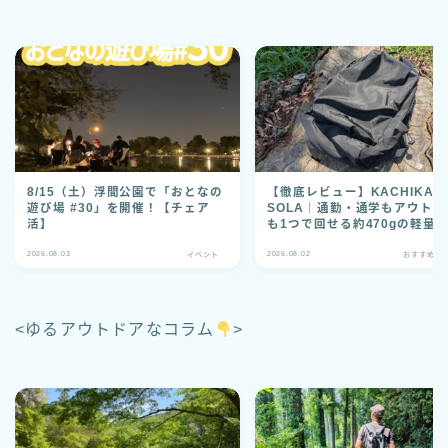
8/15（土）浮間公園で「おとなの
【徹底レビュー】KACHIKA
遊び場 #30」を開催！【チェア
SOLA｜通勤・通学もアウトド
活】
も1つで回せる約470gの軽量
ック
2026.08.03
2026.08.02
イベント
おすすめグ
<ゆるアウトドアなコラム
>