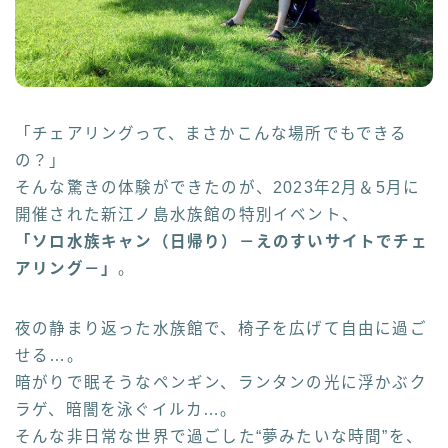
「チェアリングって、まさかこんな場所でもできる
の？」
そんな驚きの体験ができたのが、2023年2月＆5月に
開催された新江ノ島水族館の特別イベント、
「ソロ水族キャン（日帰り）－えのすいサイトでチェ
アリング－」
。
夜の静まり返った水族館で、椅子を広げて自由に過ご
せる…。
暗がりで眠そうなペンギン、ランタンの光に浮かぶク
ラゲ、暗闇を泳ぐイルカ…。
そんな非日常な世界で過ごした“夢みたいな時間”を、