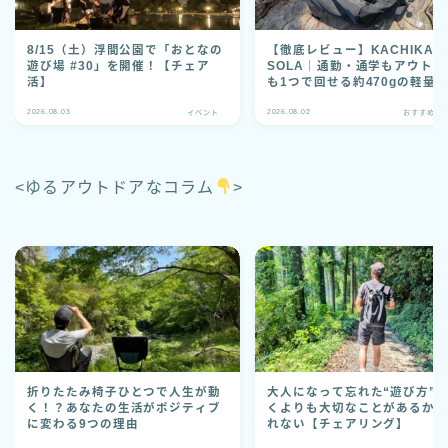
8/15（土）浮間公園で「おとなの
【徹底レビュー】KACHIKA
遊び場 #30」を開催！【チェア
SOLA｜通勤・通学もアウトド
活】
も1つで回せる約470gの軽量
ック
2026.08.03
2026.08.02
イベント
おすすめグ
<ゆるアウトドアなコラム
>
折りたたみ椅子ひとつで人生が動
大人になって忘れた“遊び方”
く！？あなたの生活がポジティブ
くよりも大切なことがあるか
に変わる9つの理由
れない【チェアリング】