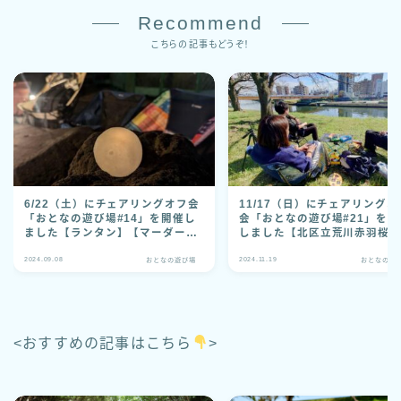
Recommend
こちらの記事もどうぞ！
6/22（土）にチェアリングオフ会
11/17（日）にチェアリングオ
「おとなの遊び場#14」を開催し
会「おとなの遊び場#21」を開
ました【ランタン】【マーダーミ
しました【北区立荒川赤羽桜
ステリー】
地】
2024.09.08
2024.11.19
おとなの遊び場
おとなの遊
<おすすめの記事はこちら
>