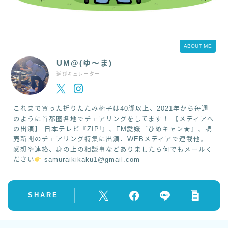
ABOUT ME
UM@(ゆ～ま)
遊びキュレーター
これまで買った折りたたみ椅子は40脚以上、2021年から毎週
のように首都圏各地でチェアリングをしてます！ 【メディアへ
の出演】 日本テレビ『ZIP!』、FM愛媛『ひめキャン★』、読
売新聞のチェアリング特集に出演、WEBメディアで連載他。
感想や連絡、身の上の相談事などありましたら何でもメールく
ださい
samuraikikaku1@gmail.com
SHARE