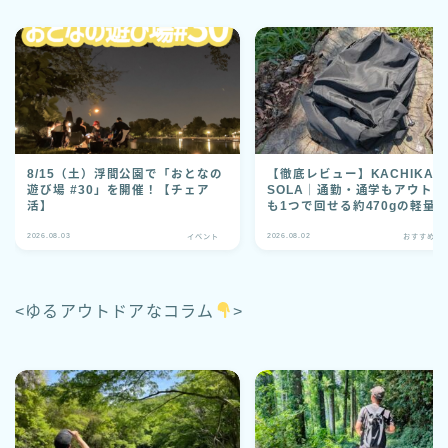
8/15（土）浮間公園で「おとなの
【徹底レビュー】KACHIKA
遊び場 #30」を開催！【チェア
SOLA｜通勤・通学もアウトド
活】
も1つで回せる約470gの軽量
ック
2026.08.03
2026.08.02
イベント
おすすめグ
<ゆるアウトドアなコラム
>