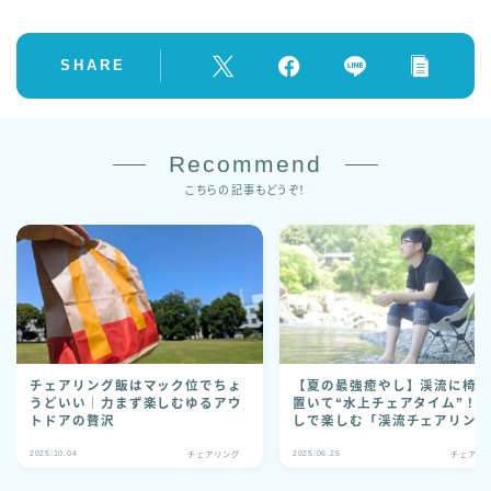
SHARE
Recommend
こちらの記事もどうぞ！
チェアリング飯はマック位でちょ
【夏の最強癒やし】渓流に椅
うどいい｜力まず楽しむゆるアウ
置いて“水上チェアタイム”！
トドアの贅沢
しで楽しむ「渓流チェアリン
とは？
2025.10.04
2025.06.25
チェアリング
チェアリ