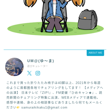
ABOUT ME
UM@(ゆ～ま)
遊びキュレーター
これまで買った折りたたみ椅子は40脚以上、2021年から毎週
のように首都圏各地でチェアリングをしてます！ 【メディアへ
の出演】 日本テレビ『ZIP!』、FM愛媛『ひめキャン★』、読
売新聞のチェアリング特集に出演、WEBメディアで連載他。
感想や連絡、身の上の相談事などありましたら何でもメールく
ださい
samuraikikaku1@gmail.com