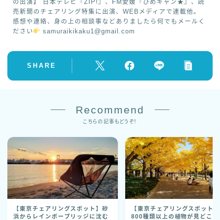
の出演】 日本テレビ『ZIP!』、FM愛媛『ひめキャン★』、読
売新聞のチェアリング特集に出演、WEBメディアで連載他。
感想や連絡、身の上の相談事などありましたら何でもメールく
ださい
samuraikikaku1@gmail.com
SHARE
Recommend
こちらの記事もどうぞ！
【東京チェアリングスポット】砂
【東京チェアリングスポット
浜からレインボーブリッジに沈む
800種類以上の植物が見どころ