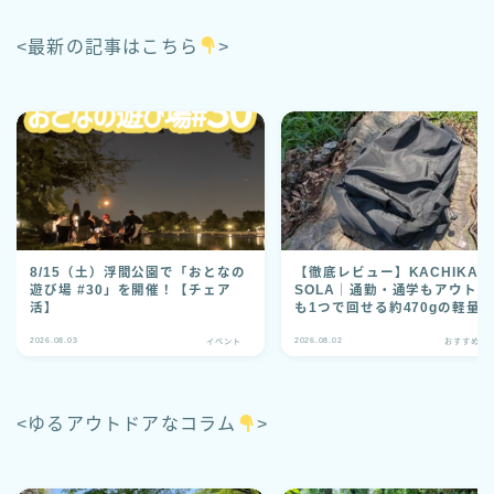
<最新の記事はこちら
>
8/15（土）浮間公園で「おとなの
【徹底レビュー】KACHIKA
遊び場 #30」を開催！【チェア
SOLA｜通勤・通学もアウトド
活】
も1つで回せる約470gの軽量
ック
2026.08.03
2026.08.02
イベント
おすすめグ
<ゆるアウトドアなコラム
>