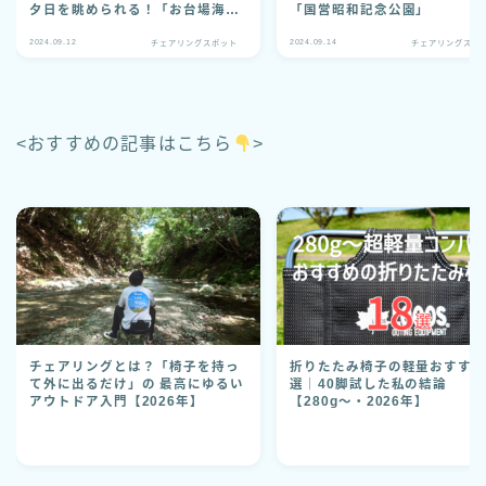
夕日を眺められる！「お台場海浜
「国営昭和記念公園」
公園」
2024.09.12
2024.09.14
チェアリングスポット
チェアリングスポ
<おすすめの記事はこちら
>
チェアリングとは？「椅子を持っ
折りたたみ椅子の軽量おすすめ
て外に出るだけ」の 最高にゆるい
選｜40脚試した私の結論
アウトドア入門【2026年】
【280g〜・2026年】